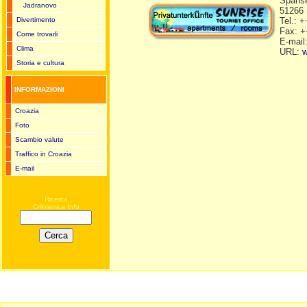
Špansk
Jadranovo
51266 
Divertimento
Tel.: 
Fax: +
Come trovarli
E-mail
Clima
URL:
w
Storia e cultura
INFORMAZIONI
Croazia
Foto
Scambio valute
Traffico in Croazia
E-mail
Ricerca
Crikvenica Info