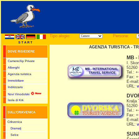
Tipo alogio:
Persone:
S T A R T
AGENZIA TURISTICA - T
DOVE RISIEDERE
MB -
Camere/Ap Private
I. Sko
51260 
Alberghi
Tel.: 
Agenzia turistica
Fax: +
Immobiliare
E-mail
URL:
w
Indirizzario
Novi Vinodolski
DVO
Isola di Krk
Kralja
51260 
Tel.: 
SULL'CRIKVENICA
Fax: +
E-mail
Crikvenica
URL:
w
Dramalj
SUN
Selce