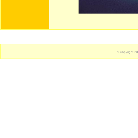
© Copyright 2
Crikvenica se nalazi u Primorsk
tak kilometara južno od Rijek
restorani, agencije, privatno, 