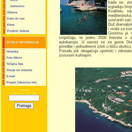
kada se, pra
Jadranovo
izgrađuju broj
Kvalitetu mj
Zabava
mediteranska 
Kako do nas
sunčanih sati.
Duž dramaljsk
Klima
i uvala za sun
Povijest i kultura
Gostima je n
smještaju, te preko 3500 kreveta u 
autokampu. U sezoni se za goste Draml
OSTALE INFORMACIJE
priredbe i jednodnevni izleti u bližu okolicu.
Ponudu još obogaćuju sportski i rekreati
Hrvatska
izvrsnom kuhinjom.
Foto Album
Tečajna lista
Stanje na cestama
E-mail
Projekt Crikvenica Info
Pretraži
Crikvenica Info Site