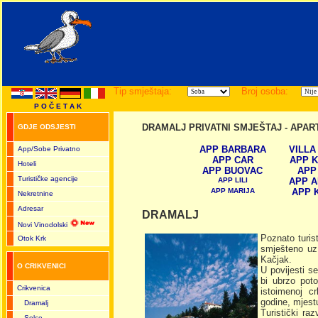
Tip smještaja:
Broj osoba:
P O Č E T A K
DRAMALJ PRIVATNI SMJEŠTAJ - APAR
GDJE ODSJESTI
APP BARBARA
VILLA
App/Sobe Privatno
APP CAR
APP K
Hoteli
APP BUOVAC
APP
Turističke agencije
APP LILI
APP A
APP MARIJA
APP 
Nekretnine
Adresar
DRAMALJ
Novi Vinodolski
Poznato turis
Otok Krk
smješteno uz
Kačjak.
O CRIKVENICI
U povijesti s
bi ubrzo pot
Crikvenica
istoimenoj c
godine, mjest
Dramalj
Turistički ra
Selce