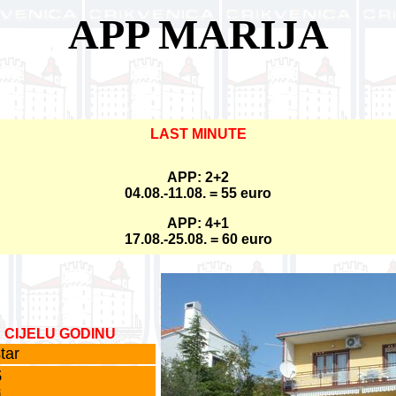
APP MARIJA
LAST MINUTE
APP: 2+2
04.08.-11.08. = 55 euro
APP: 4+1
17.08.-25.08. = 60 euro
 CIJELU GODINU
tar
6
j