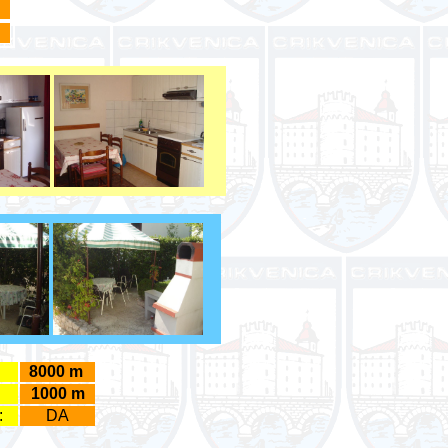
8000 m
1000 m
:
DA