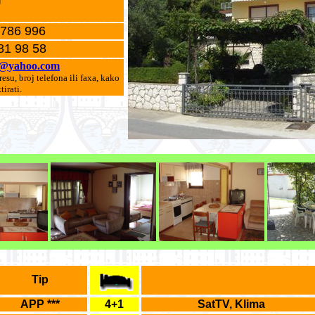
 786 996
81 98 58
r@yahoo.com
su, broj telefona ili faxa, kako
irati.
Tip
APP ***
4+1
SatTV, Klima