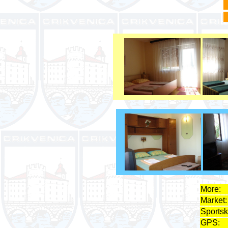
More:
Market:
Sportski
GPS: