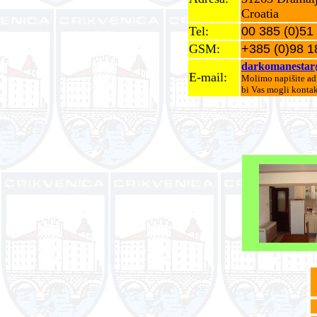
Croatia
Tel:
00 385 (0)51
GSM:
+385 (0)98 1
darkomanesta
E-mail:
Molimo napišite adre
bi Vas mogli kontakt