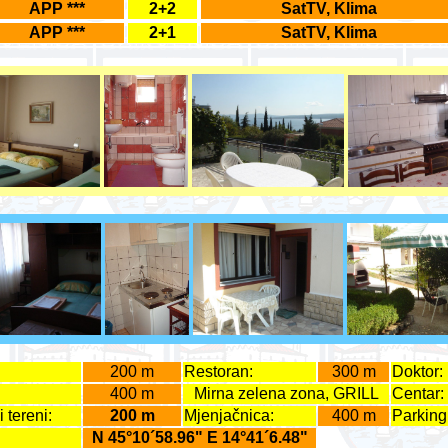
APP ***
2+2
SatTV, Klima
APP ***
2+1
SatTV, Klima
200 m
Restoran:
300 m
Doktor:
400 m
Mirna zelena zona, GRILL
Centar:
 tereni:
200 m
Mjenjačnica:
400 m
Parking
N 45°10´58.96" E 14°41´6.48"