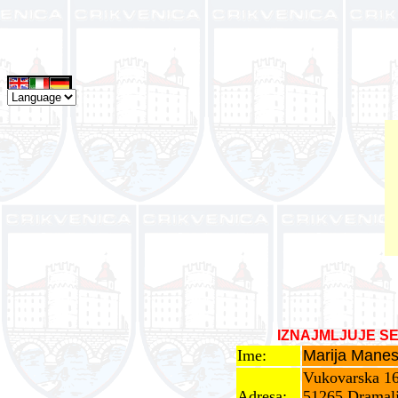
IZNAJMLJUJE SE
Ime:
Marija Manes
Vukovarska 1
Adresa:
51265 Dramal