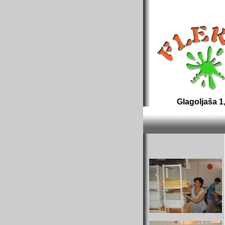
f
lekica servis za či
Glagoljaša 1