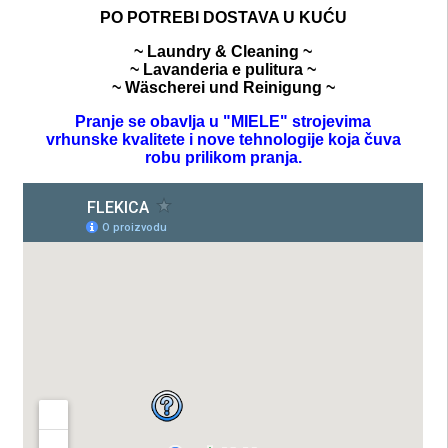
PO POTREBI DOSTAVA U KUĆU
~ Laundry & Cleaning ~
~ Lavanderia e pulitura ~
~ Wäscherei und Reinigung ~
Pranje se obavlja u "MIELE" strojevima
vrhunske kvalitete i nove tehnologije koja čuva
robu prilikom pranja.