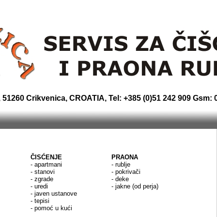
šćenje i praona rublja
Laundry, Cleaning, Lavanderia e pulitura, Wäsch
crikvenica
, 51260 Crikvenica, CROATIA, Tel: +385 (0)51 242 909 Gsm: 
ČISĆENJE
PRAONA
- apartmani
- rublje
- stanovi
- pokrivači
- zgrade
- deke
- uredi
- jakne (od perja)
- javen ustanove
- tepisi
- pomoć u kući