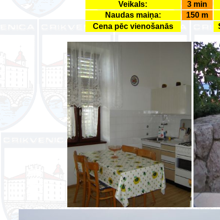
Veikals:
3 min
Naudas mai
ņ
a:
150 m
Cena pēc vienošan
ā
s