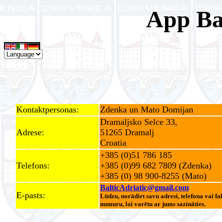
App Bal
Kontaktpersonas:
Zdenka un Mato Domijan
Dramaljsko Selce 33,
Adrese:
51265 Dramalj
Croatia
+385 (0)51 786 185
Telefons:
+385 (0)99 682 7809 (Zdenka)
+385 (0) 98 900-8255 (Mato)
BalticAdriatic@gmail.com
E-pasts:
Lūdzu
,
norādiet
savu
adresi, telefona
vai
fa
numuru
,
lai
varētu
ar
jums
sazināties
.