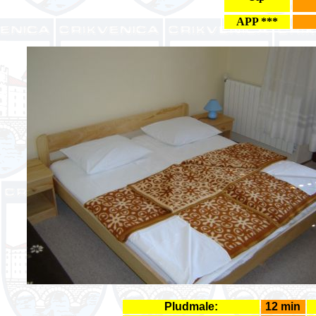
APP ***
Pludmale:
12 min