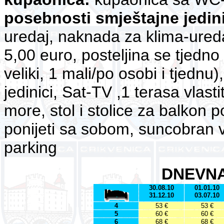
posebnosti smještajne jedin
uredaj, naknada za klima-ureda
5,00 euro, posteljina se tjedno
veliki, 1 mali/po osobi i tjednu)
jedinici, Sat-TV ,1 terasa vlas
more, stol i stolice za balkon p
ponijeti sa sobom, suncobran van
parking
DNEVN
30.08.10
01.01.10
31.12.10
03.07.10
4
53 €
53 €
5
60 €
60 €
6
68 €
68 €