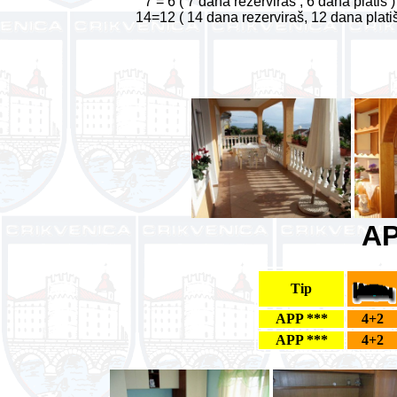
7 = 6 ( 7 dana rezerviraš , 6 dana platiš )
14=12 ( 14 dana rezerviraš, 12 dana plati
AP
Tip
APP ***
4+2
APP ***
4+2