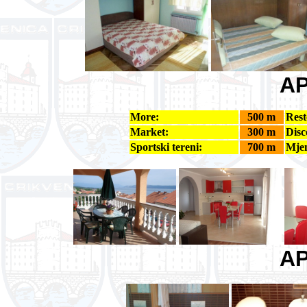
AP
More:
500 m
Rest
Market:
300 m
Disc
Sportski tereni:
700 m
Mjen
AP