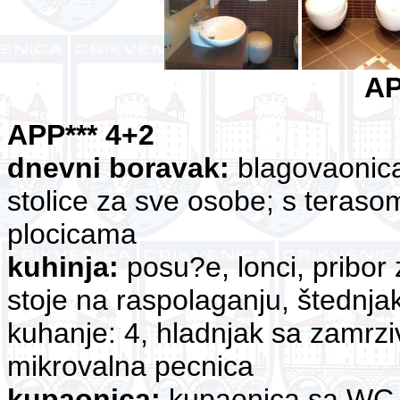
AP
APP*** 4+2
dnevni boravak:
blagovaonica 
stolice za sve osobe; s teras
plocicama
kuhinja:
posu?e, lonci, pribor z
stoje na raspolaganju, štednjak 
kuhanje: 4, hladnjak sa zamrz
mikrovalna pecnica
kupaonica:
kupaonica sa WC