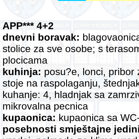
APP*** 4+2
dnevni boravak:
blagovaonica 
stolice za sve osobe; s teras
plocicama
kuhinja:
posu?e, lonci, pribor z
stoje na raspolaganju, štednjak 
kuhanje: 4, hladnjak sa zamrz
mikrovalna pecnica
kupaonica:
kupaonica sa WC-
posebnosti smještajne jedin