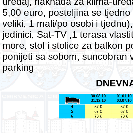
uredaj, naknada za klima-ureda
5,00 euro, posteljina se tjedno
veliki, 1 mali/po osobi i tjednu)
jedinici, Sat-TV ,1 terasa vlas
more, stol i stolice za balkon p
ponijeti sa sobom, suncobran van
parking
DNEVN
30.08.10
01.01.10
31.12.10
03.07.10
4
57 €
57 €
5
67 €
67 €
6
73 €
73 €