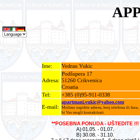
APP
Ime:
Vedran Vukic
Podšupera 17
Adresa:
51260 Crikvenica
Croatia
Tel:
+385 (0)95-911-0338
apartmani.vukic@yahoo.com
E-mail:
Molimo napišite adresu, broj telefona ili faxa,
bi Vas mogli kontaktirati.
**POSEBNA PONUDA - UŠTEDITE !!!
A) 01.05. - 01.07.
B) 30.08. - 31.10.