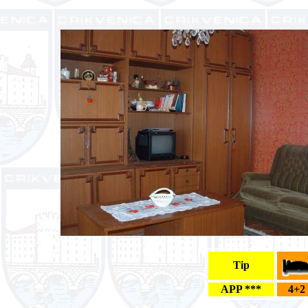
Tip
APP ***
4+2