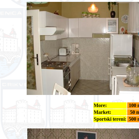
More:
100
Market:
50 
Sportski tereni:
500 