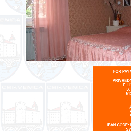
FOR PAY
PRIVREDN
FIL
B.
51
IBAN CODE: H
SW