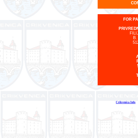
CON
FOR PA
PRIVREDN
FIL
B.
51
Crikvenica Info
E